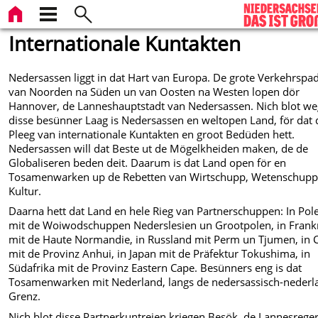
Internationale Kuntakten
Nedersassen liggt in dat Hart van Europa. De grote Verkehrspa
van Noorden na Süden un van Oosten na Westen lopen dör
Hannover, de Lanneshauptstadt van Nedersassen. Nich blot w
disse besünner Laag is Nedersassen en weltopen Land, för dat 
Pleeg van internationale Kuntakten en groot Bedüden hett.
Nedersassen will dat Beste ut de Mögelkheiden maken, de de
Globaliseren beden deit. Daarum is dat Land open för en
Tosamenwarken up de Rebetten van Wirtschupp, Wetenschupp
Kultur.
Daarna hett dat Land en hele Rieg van Partnerschuppen: In Pol
mit de Woiwodschuppen Nederslesien un Grootpolen, in Frank
mit de Haute Normandie, in Russland mit Perm un Tjumen, in 
mit de Provinz Anhui, in Japan mit de Präfektur Tokushima, in
Südafrika mit de Provinz Eastern Cape. Besünners eng is dat
Tosamenwarken mit Nederland, langs de nedersassisch-nederl
Grenz.
Nich blot disse Partnerkuntreien kriegen Besök, de Lannesrege