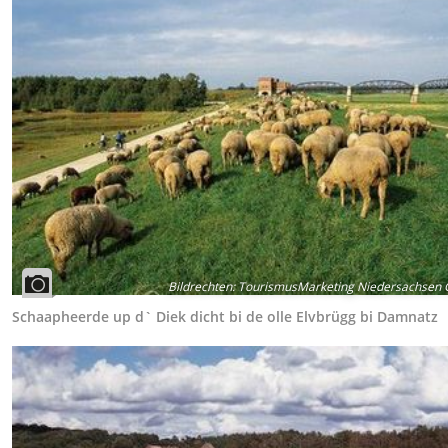
Bildrechten
:
TourismusMarketing Niedersachsen
Schaapheerde up d` Diek dicht bi de olle Elvbrügg bi Damnatz