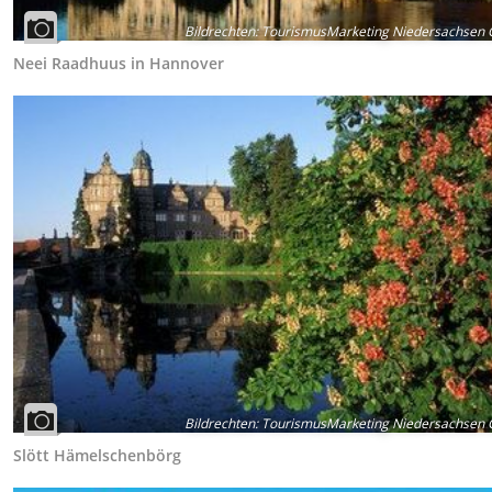
Bildrechten
:
TourismusMarketing Niedersachsen
Neei Raadhuus in Hannover
Bildrechten
:
TourismusMarketing Niedersachsen
Slött Hämelschenbörg