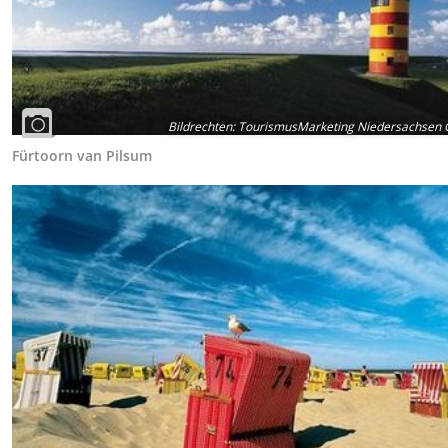
Bildrechten
:
TourismusMarketing Niedersachsen
Fürtoorn van Pilsum