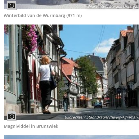
Bildrechten
:
Markus Untergas
Winterbild van de Wurmbarg (971 m)
Bildrechten
:
Stadt Braunschweig/Aginmar-
Magnividdel in Brunswiek