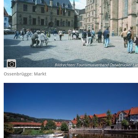
Bildrechten
:
Tourismusverband Osnabrücker Lan
Ossenbrügge: Markt