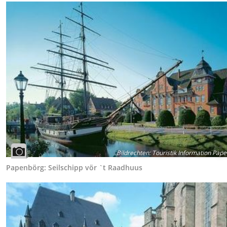
Bildrechten
:
Touristik Information Pap
Papenbörg: Seilschipp vör `t Raadhuus