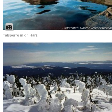
Bildrechten
:
Harzer Verkehrsverban
Talsperre in d` Harz