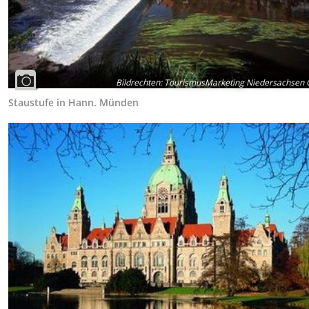
Bildrechten
:
TourismusMarketing Niedersachsen
Staustufe in Hann. Münden