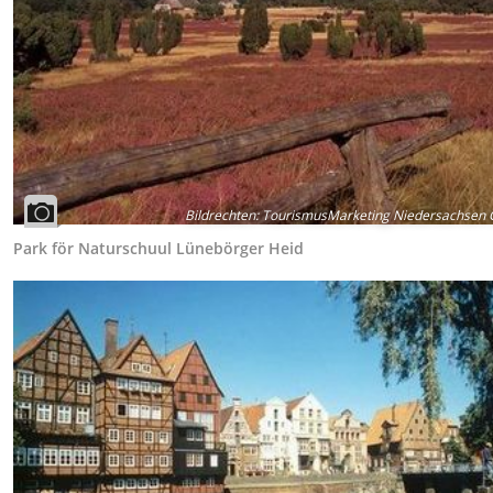
Bildrechten
:
TourismusMarketing Niedersachsen
Park för Naturschuul Lünebörger Heid